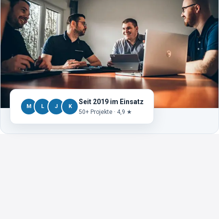
Seit 2019 im Einsatz
M
L
J
K
50+ Projekte · 4,9 ★
ersten Lead in 14 Tagen.