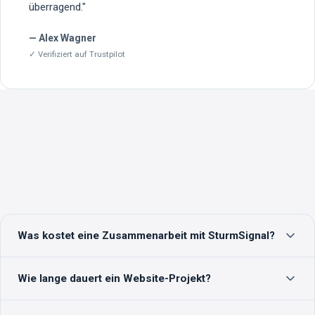
überragend.
"
—
Alex Wagner
✓ Verifiziert auf
Trustpilot
Was kostet eine Zusammenarbeit mit SturmSignal?
Eine moderne Unternehmenswebsite startet bei 2.490 €
Wie lange dauert ein Website-Projekt?
netto. Performance-Marketing-Betreuung gibt es ab 690 €
monatlich. Die Erstberatung ist immer kostenfrei.
Eine Standard-Website ist nach drei bis vier Wochen live.