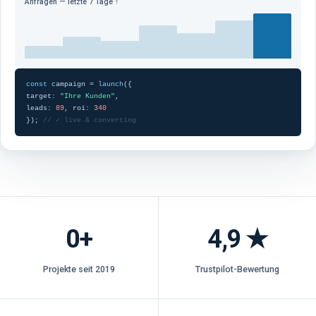
Anfragen — letzte 7 Tage ↑
const
campaign =
launch
({
target:
"Ihre Kunden"
,
leads:
89
,
roi:
340
});
// ✓ live & converting
0
+
4,9 ★
Projekte seit 2019
Trustpilot-Bewertung