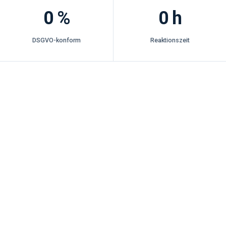
0
%
0
h
DSGVO-konform
Reaktionszeit
Ein Ziel: mehr Umsatz.