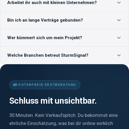
Arbeitet ihr auch mit kleinen Unternehmen?
Komplexere Projekte mit individuellen Funktionen brauchen
sechs bis acht Wochen.
Ja, das ist sogar unser Kerngeschäft. Wir betreuen
Bin ich an lange Verträge gebunden?
Handwerksbetriebe, Pflegedienste, Steuerberater, Praxen und
lokale Dienstleister im gesamten DACH-Raum.
Nein. Performance-Kampagnen sind monatlich kündbar.
Wer kümmert sich um mein Projekt?
Websites werden einmalig produziert, Wartung ist optional.
Du hast einen festen Ansprechpartner aus Cloppenburg, der
Welche Branchen betreut SturmSignal?
dein Projekt vom Erstgespräch bis zum Launch begleitet.
Keine Hotline, keine Ticket-Nummer.
Schwerpunkte sind Handwerk, Gesundheit & Pflege, lokale
Dienstleister, B2B-Mittelstand und Personalmarketing.
KOSTENFREIE ERSTBERATUNG
Schluss mit unsichtbar.
30 Minuten. Kein Verkaufspitch. Du bekommst eine
ehrliche Einschätzung, was bei dir online wirklich