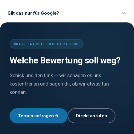
etwas länger dauern. Wir halten dich laufend auf dem
Das kommt vor. In diesem Fall besprechen wir gemeinsam
Laufenden.
Gilt das nur für Google?
das weitere Vorgehen — zum Beispiel eine strategische,
professionelle Antwort, die den Eindruck für potenzielle
Nein. Wir melden auch bei Trustpilot, Kununu, Jameda,
Kunden richtigstellt.
ProvenExpert und anderen Portalen — je nach Plattform mit
dem passenden Prozess.
KOSTENFREIE ERSTBERATUNG
Welche Bewertung soll weg?
Schick uns den Link — wir schauen es uns
kostenfrei an und sagen dir, ob wir etwas tun
können.
Termin anfragen
Direkt anrufen