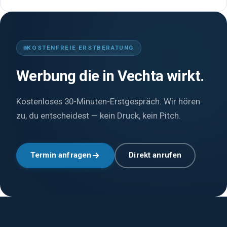
du unsicher bist, ob wir passen: ruf an oder schreib — wir
Wir antworten auf jede Anfrage innerhalb von 24 Stunden.
sagen ehrlich, ob wir helfen können.
Nach dem Erstgespräch bekommst du ein konkretes
Angebot in der Regel innerhalb von 3 Werktagen.
KOSTENFREIE ERSTBERATUNG
Werbung die in Vechta wirkt.
Kostenloses 30-Minuten-Erstgespräch. Wir hören
zu, du entscheidest — kein Druck, kein Pitch.
Termin anfragen
Direkt anrufen