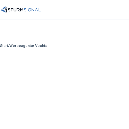
Start
/
Werbeagentur
Vechta
die
Vechta
kennt.